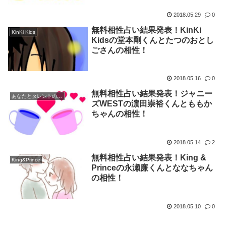
2018.05.29
0
無料相性占い結果発表！KinKi
KinKi Kids
Kidsの堂本剛くんとたつのおとし
ごさんの相性！
2018.05.16
0
無料相性占い結果発表！ジャニー
あなたとタレントの無料相性占い発表！
ズWESTの濵田崇裕くんとももか
ちゃんの相性！
2018.05.14
2
無料相性占い結果発表！King &
King&Prince
Princeの永瀬廉くんとななちゃん
の相性！
2018.05.10
0