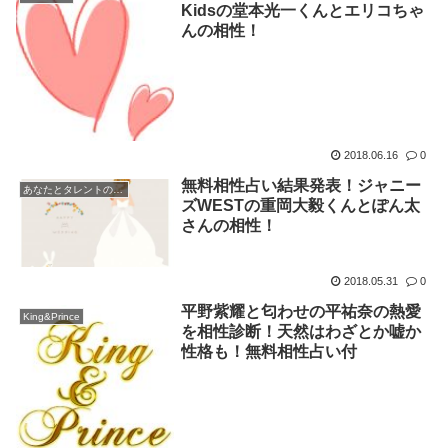
Kidsの堂本光一くんとエリコちゃ
んの相性！
2018.06.16
0
無料相性占い結果発表！ジャニー
あなたとタレントの無料相性占い発表！
ズWESTの重岡大毅くんとぽん太
さんの相性！
2018.05.31
0
平野紫耀と匂わせの平祐奈の熱愛
King&Prince
を相性診断！天然はわざとか嘘か
性格も！無料相性占い付