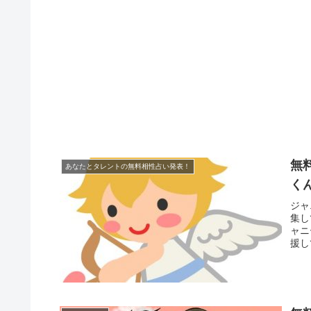
無
あなたとタレントの無料相性占い発表！
く
ジャ
集し
ャニ
援し