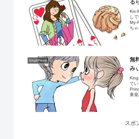
る
Ki
して
My
ちゃ
無料
King&Prince
み
Ki
てい
Pr
果発
スポ