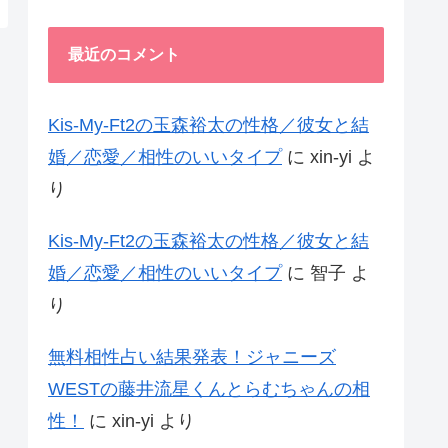
最近のコメント
Kis-My-Ft2の玉森裕太の性格／彼女と結
婚／恋愛／相性のいいタイプ
に
xin-yi
よ
り
Kis-My-Ft2の玉森裕太の性格／彼女と結
婚／恋愛／相性のいいタイプ
に
智子
よ
り
無料相性占い結果発表！ジャニーズ
WESTの藤井流星くんとらむちゃんの相
性！
に
xin-yi
より