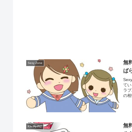
無
Sexy Zone
ば
Se
てい
ラブ
の相
無
Kis-My-Ft2