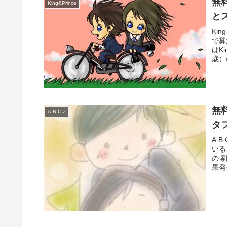
無料
King&Prince
と
Ki
で募
はK
歳）
無
A.B.C-Z
タ
A.
いる
の塚
果発