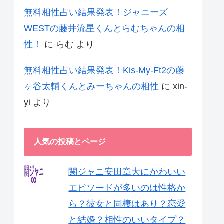
無料相性占い結果発表！ジャニーズ
WESTの藤井流星くんとらむちゃんの相
性！
に
らむ
より
無料相性占い結果発表！Kis-My-Ft2の藤
ヶ谷太輔くんとみーちゃんの相性
に
xin-
yi
より
人気の投稿とページ
関ジャニ安田章大にかわいい
エピソードが多いのは性格か
ら？彼女と同棲はあり？恋愛
と結婚？相性のいいタイプ？