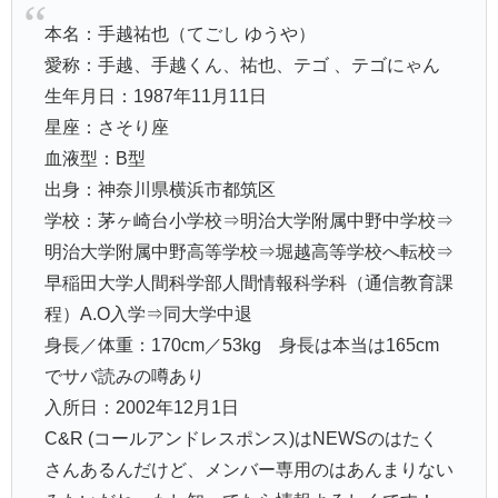
本名：手越祐也（てごし ゆうや）
愛称：手越、手越くん、祐也、テゴ 、テゴにゃん
生年月日：1987年11月11日
星座：さそり座
血液型：B型
出身：神奈川県横浜市都筑区
学校：茅ヶ崎台小学校⇒明治大学附属中野中学校⇒
明治大学附属中野高等学校⇒堀越高等学校へ転校⇒
早稲田大学人間科学部人間情報科学科（通信教育課
程）A.O入学⇒同大学中退
身長／体重：170cm／53kg 身長は本当は165cm
でサバ読みの噂あり
入所日：2002年12月1日
C&R (コールアンドレスポンス)はNEWSのはたく
さんあるんだけど、メンバー専用のはあんまりない