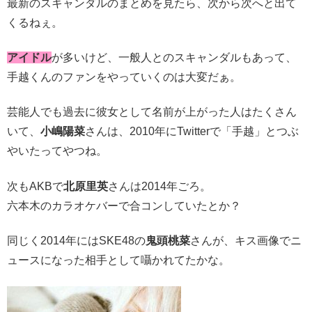
最新のスキャンダルのまとめを見たら、次から次へと出て
くるねぇ。
アイドル
が多いけど、一般人とのスキャンダルもあって、
手越くんのファンをやっていくのは大変だぁ。
芸能人でも過去に彼女として名前が上がった人はたくさん
いて、
小嶋陽菜
さんは、2010年にTwitterで「手越」とつぶ
やいたってやつね。
次もAKBで
北原里英
さんは2014年ごろ。
六本木のカラオケバーで合コンしていたとか？
同じく2014年にはSKE48の
鬼頭桃菜
さんが、キス画像でニ
ュースになった相手として囁かれてたかな。