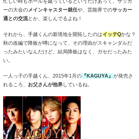
忙しい時もボールを蹴っているというだけあって、サッカ
ーの大会の
メインキャスター就任
や、芸能界での
サッカー
通との交流
とか、楽しんでるよね！
それから、手越くんの新境地を開拓したのは
イッテQ
かな？
秋の改編で降板が噂になって、その理由がスキャンダルだ
ったみたいなんだけど、結局降板はなく、ガセだったみた
い。
一人っ子の手越くん、2015年1月の
『KAGUYA』
が発売さ
れるころ、
お父さんが他界
しているね。