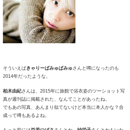
そういえば
きゃりーぱみゅぱみゅ
さんと噂になったのも
2014年だったような。
柏木由紀
さんは、2015年に旅館で浴衣姿のツーショット写
真が週刊誌に掲載された、なんてことがあったね。
でもあの写真、あんまり似てないけど本当に本人かな？合
成って噂もあるよね。
もっと前には
益若つばさ
さんとか、
紗栄子
さんとかもいた